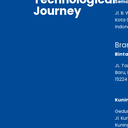
Semar
Journey
Jl. B
Kota 
Indon
Bra
Binta
JL. T
Baru,
15224
Kunin
Gedun
Jl. Ku
Kunin