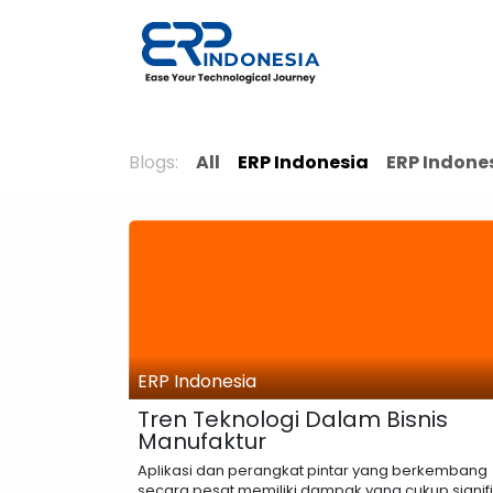
Skip to Content
Solutions
Blogs:
All
ERP Indonesia
ERP Indone
ERP Indonesia
Tren Teknologi Dalam Bisnis
Manufaktur
Aplikasi dan perangkat pintar yang berkembang
secara pesat memiliki dampak yang cukup signif