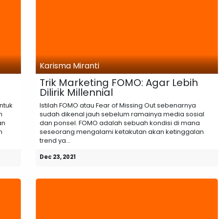
Karisma Miranti
Trik Marketing FOMO: Agar Lebih
Dilirik Millennial
ntuk
Istilah FOMO atau Fear of Missing Out sebenarnya
h
sudah dikenal jauh sebelum ramainya media sosial
an
dan ponsel. FOMO adalah sebuah kondisi di mana
m
seseorang mengalami ketakutan akan ketinggalan
trend ya...
Dec 23, 2021