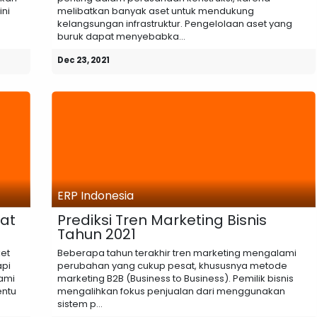
ini
melibatkan banyak aset untuk mendukung
kelangsungan infrastruktur. Pengelolaan aset yang
buruk dapat menyebabka...
Dec 23, 2021
ERP Indonesia
at
Prediksi Tren Marketing Bisnis
Tahun 2021
ket
Beberapa tahun terakhir tren marketing mengalami
api
perubahan yang cukup pesat, khususnya metode
ami
marketing B2B (Business to Business). Pemilik bisnis
entu
mengalihkan fokus penjualan dari menggunakan
sistem p...