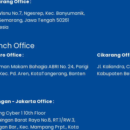
ang Office :
. Wisnu No.7, Ngesrep, Kec. Banyumanik,
Semarang, Jawa Tengah 50261
esia
nch Office
ro Office :
Cikarang Offi
aman Makam Bahagia ABRI No. 24, Parigi
Jl. Kaliandra, 
 Kec. Pd. Aren, KotaTangerang, Banten
Kabupaten Bek
gan - Jakarta Office :
g Cyber 1 10th Floor
ningan Barat Raya No.8, RT.1/RW.3,
gan Bar., Kec. Mampang Prpt., Kota