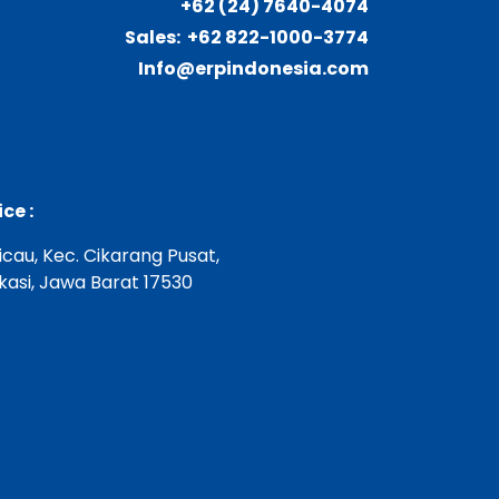
+62 (24) 7640-4074
Sales:
+62 822-1000-3774
Info@erpindonesia.com
ce :
Cicau, Kec. Cikarang Pusat,
asi, Jawa Barat 17530