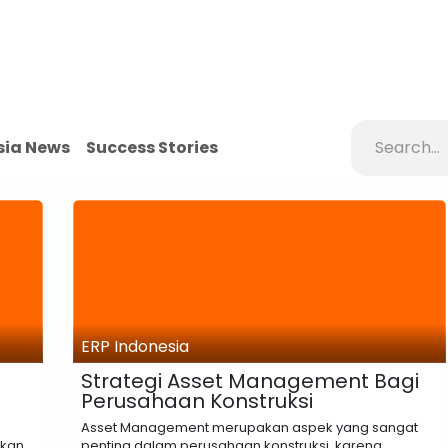
Products
About Us
Portfolio
Blog
Jobs
Contact 
sia News
Success Stories
ERP Indonesia
Strategi Asset Management Bagi
Perusahaan Konstruksi
Asset Management merupakan aspek yang sangat
ikan
penting dalam perusahaan konstruksi, karena