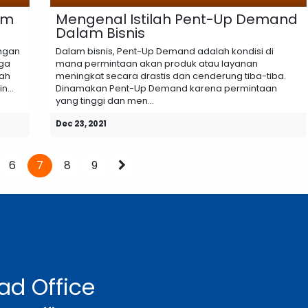
em
Mengenal Istilah Pent-Up Demand
Dalam Bisnis
ngan
Dalam bisnis, Pent-Up Demand adalah kondisi di
gga
mana permintaan akan produk atau layanan
lah
meningkat secara drastis dan cenderung tiba-tiba.
...
Dinamakan Pent-Up Demand karena permintaan
yang tinggi dan men...
Dec 23, 2021
6
7
8
9
ad Office