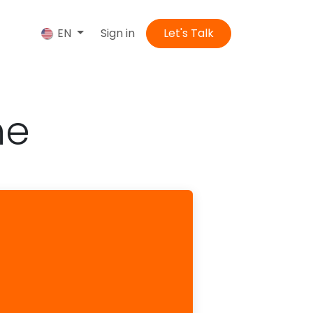
us
Sign in
Let's Talk
EN
me