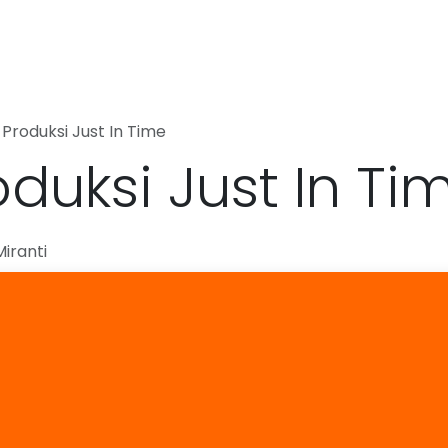
Products
About Us
Portfolio
Blog
Jobs
Contact 
 Produksi Just In Time
duksi Just In Ti
iranti