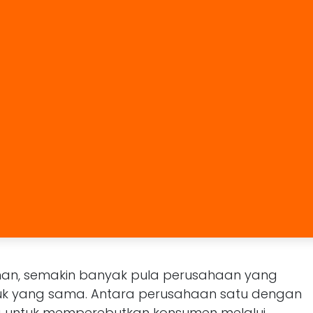
n, semakin banyak pula perusahaan yang
uk yang sama. Antara perusahaan satu dengan
a untuk memperebutkan konsumen melalui