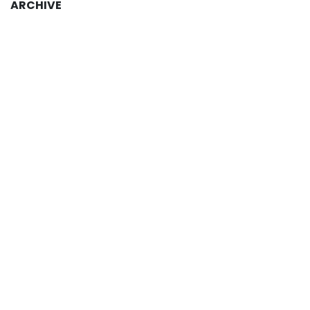
ARCHIVE
Read Next
Manfaat Email
Marketing Bagi
Bisnis