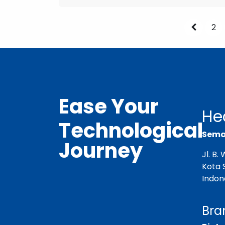
2
Ease Your
He
Technological
Semar
Journey
Jl. B
Kota 
Indon
Bra