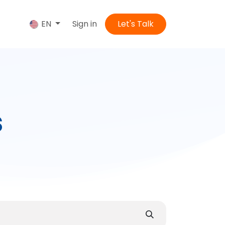
us
Sign in
Let's Talk
EN
​