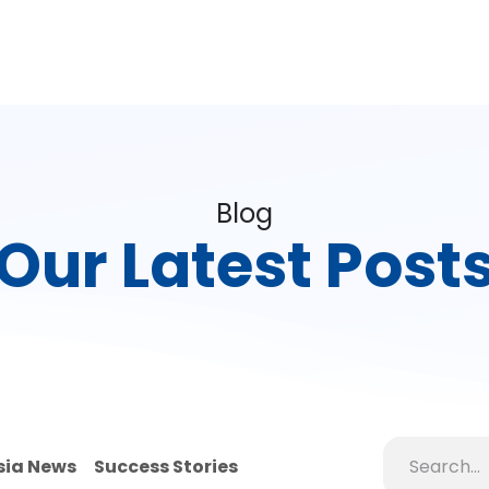
Products
About Us
Portfolio
Blog
Jobs
Contact 
Blog
Our
Latest
Posts
sia News
Success Stories