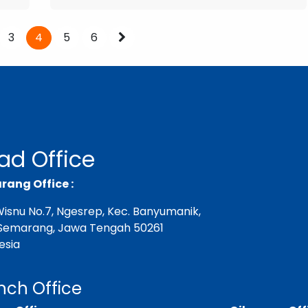
3
4
5
6
ad Office
ang Office :
. Wisnu No.7, Ngesrep, Kec. Banyumanik,
Semarang, Jawa Tengah 50261
esia
nch Office