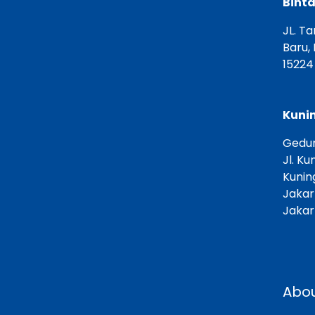
Binta
JL. T
Baru,
15224
Kunin
Gedun
Jl. Ku
Kunin
Jakar
Jakar
Abou