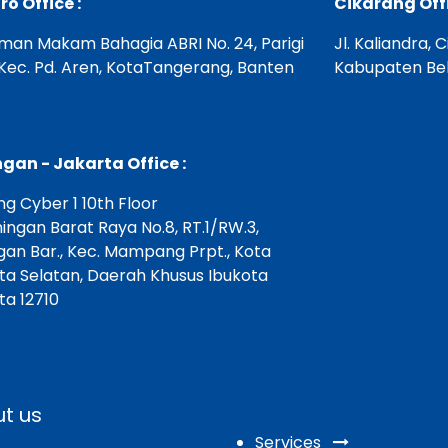
ro Office :
Cikarang Offi
aman Makam Bahagia ABRI No. 24, Parigi
Jl. Kaliandra, 
 Kec. Pd. Aren, KotaTangerang, Banten
Kabupaten Bek
gan - Jakarta Office :
g Cyber 1 10th Floor
ningan Barat Raya No.8, RT.1/RW.3,
gan Bar., Kec. Mampang Prpt., Kota
ta Selatan, Daerah Khusus Ibukota
ta 12710
t us
Services