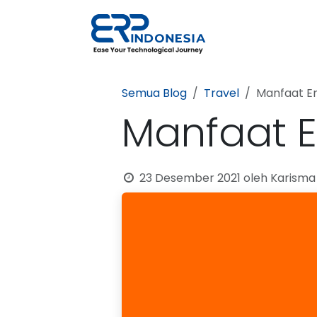
Skip ke Konten
Solusi
Prod
Semua Blog
Travel
Manfaat Em
Manfaat E
23 Desember 2021
oleh
Karisma 