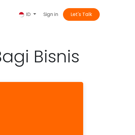
ngi kami
Sign in
Let's Talk
ID
agi Bisnis