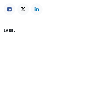
LABEL
BLOG-BLOG KAMI
Travel
ERP Indonesia News
Success Stories
ARSIP