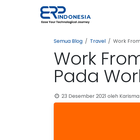
Skip ke Konten
Solusi
Prod
Semua Blog
Travel
Work From
Work Fro
Pada Work
23 Desember 2021
oleh
Karisma 