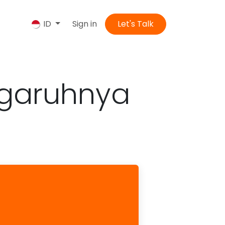
ngi kami
Sign in
Let's Talk
ID
garuhnya